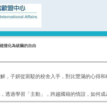
思維碰撞化為破繭的自由
見解，子妍從斑駁的校舍入手，對比豐滿的心得和
地，透過學習「主動」，跨越國籍的情誼，如何成