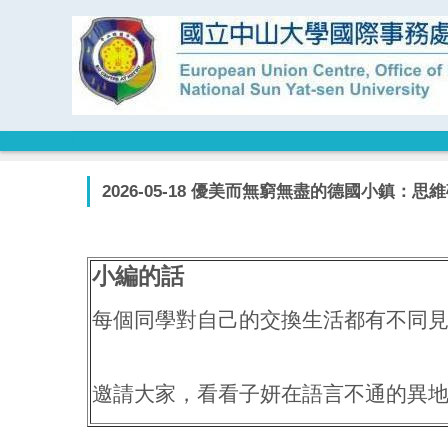
跳
到
主
要
內
容
區
2026-05-18 優美而無窮無盡的德國小鎮：
小編的話
每個同學對自己的交換生活都有不同
邀請大家，看看子妍在語言不通的異