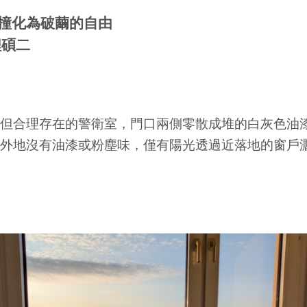
撞化為破繭的自由
程碩二
但合理存在的警衛室，門口兩側零散成堆的白灰色油
外地沒有油漆或粉塵味，僅有陽光透過近落地的窗戶