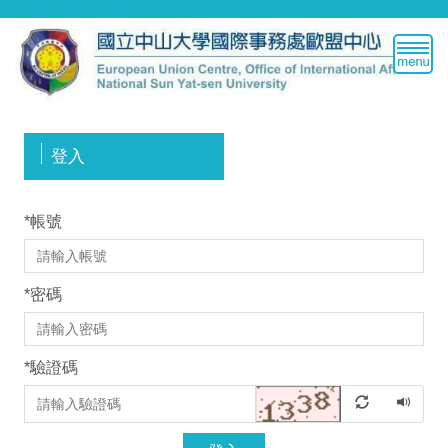
跳
到
主
要
內
容
區
登入
*
帳號
*
密碼
*
驗證碼